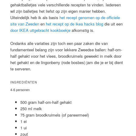
gehaktballetjes vele verschillende recepten te vinden. Iedereen
wil zijn balletjes het liefst op zijn eigen manier hebben.
Uiteindelijk heb ik als basis
het recept genomen op de officiele
site van Zweden
en
het recept op de ikea hacks blog
die uit een
door IKEA uitgebracht kookboekje
afkomstig is.
Ondanks alle variaties zijn toch een paar zaken die van
fundamenteel belang zijn voor lekkere Zweedse ballen: half-om-
half gehakt voor het vlees, broodkruimels geweekt in melk door
het gehakt en de lingonberry (rode bosbes) jam die je er bij dient
te serveren.
INGREDIËNTEN
4-6 personen
500 gram half-om-half gehakt
250 ml melk
75 gram broodkruimels (of paneermeel)
1 ei
1 ui
zout