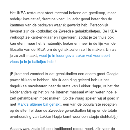
Het IKEA restaurant staat meestal bekend om goedkoop, maar
redelijk kwalitatief, “kantine voer”. In ieder geval beter dan de
kantines van de bedrijven waar ik gewerkt heb. Persoonlijk
favoriet zijn de köttbullar: de Zweedse gehaktballetjes. De IKEA
verkoopt ze kant-en-klaar en ingevroren, zodat je ze thuis ook
kan eten, maar het is natuurlijk leuker en meer in de lijn van de
filosofie van de IKEA om de gehaktballen zelf te maken. En als
je ze zelf maakt,
weet je in ieder geval zeker wat voor soort
vlees je in je balletjes hebt
!
(Bijkomend voordeel is dat gehaktballen een enorm groot Google
power blijken te hebben. Als ik een ding geleerd heb uit het
dagelijkse navelstaren naar de stats van Lekker Hapje, is het dat
Nederlanders op het online Internet massaal willen weten hoe je
zelf gehaktballen moet maken. Op die vraag spelen wij al goed in
met
Mark’s ultieme bal gehakt
, een van de populairste recepten
op de site. Tel daar de Zweedse gehaktballen bij op en de totale
overheersing van Lekker Hapje komt weer een stapje dichterbij.)
Aaaanyway, zoals bij een traditioneel recept hoort, zijn voor de