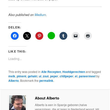
Also published on
Medium
.
DELEN:
LIKE THIS:
Loading...
This entry was posted in
Alle Recepten
,
Hoofdgerechten
and tagged
melk
,
piment
,
gehakt
,
ui
,
zout
,
peper
,
chilipeper
,
ei
,
paneermeel
by
Alberto
. Bookmark the
permalink
.
About Alberto
Alberto is een in Spanje geboren,halve
venezolaan, die al jaren in Nederland woont. Hij