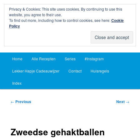
Privacy & Cookies: This site uses cookies. By continuing to use this
Sear
website, you agree to their use.
To find out more, including how to control cookies, see here:
Cookie
Lekker Hapje
Policy
Om je vingers bij af te likken sinds 2004
Main
Home
Alle Recepten
Series
#Instagram
Skip
Skip
menu
Lekker Hapje Cadeauwijzer
Contact
Huisregels
to
to
Index
primary
secondary
content
content
Post
←
Previous
Next
→
navigation
Zweedse gehaktballen